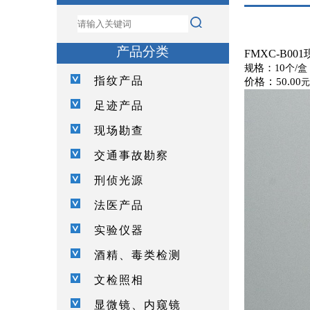
产品分类
FMXC-B0
格
：
0
/
规
1
个
盒
指纹产品
：
价格
50.00
元
足迹产品
现场勘查
交通事故勘察
刑侦光源
法医产品
实验仪器
酒精、毒类检测
文检照相
显微镜、内窥镜